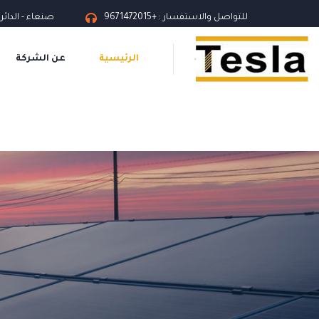
للتواصل والاستفسار :
+9671472015
صنعاء - الدائر
الرئيسية
عن الشركة